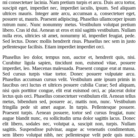
mi consectetuer lacinia. Nam pretium turpis et arcu. Duis arcu tortor,
suscipit eget, imperdiet nec, imperdiet iaculis, ipsum. Sed aliquam
ultrices mauris. Integer ante arcu, accumsan a, consectetuer eget,
posuere ut, mauris. Praesent adipiscing. Phasellus ullamcorper ipsum
rutrum nunc. Nunc nonummy metus. Vestibulum volutpat pretium
libero. Cras id dui. Aenean ut eros et nisl sagittis vestibulum. Nullam
nulla eros, ultricies sit amet, nonummy id, imperdiet feugiat, pede.
Sed lectus. Donec mollis hendrerit risus. Phasellus nec sem in justo
pellentesque facilisis. Etiam imperdiet imperdiet orci.
Phasellus leo dolor, tempus non, auctor et, hendrerit quis, nisi.
Curabitur ligula sapien, tincidunt non, euismod vitae, posuere
imperdiet, leo. Maecenas malesuada. Praesent congue erat at massa.
Sed cursus turpis vitae tortor. Donec posuere vulputate arcu.
Phasellus accumsan cursus velit. Vestibulum ante ipsum primis in
faucibus orci luctus et ultrices posuere cubilia Curae; Sed aliquam,
nisi quis porttitor congue, elit erat euismod orci, ac placerat dolor
lectus quis orci. Phasellus consectetuer vestibulum elit. Aenean tellus
metus, bibendum sed, posuere ac, mattis non, nunc. Vestibulum
fringilla pede sit amet augue. In turpis. Pellentesque posuere.
Praesent turpis. Aenean posuere, tortor sed cursus feugiat, nunc
augue blandit nunc, eu sollicitudin urna dolor sagittis lacus. Donec
elit libero, sodales nec, volutpat a, suscipit non, turpis. Nullam
sagittis. Suspendisse pulvinar, augue ac venenatis condimentum,
sem libero volutpat nibh, nec pellentesque velit pede quis nunc.