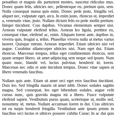
penatibus et magnis dis parturient montes, nascetur ridiculus mus.
Donec quam felis, ultricies nec, pellentesque eu, pretium quis, sem.
Nulla consequat massa quis enim. Donec pede justo, fringilla vel,
aliquet nec, vulputate eget, arcu. In enim justo, rhoncus ut, imperdiet
a, venenatis vitae, justo. Nullam dictum felis eu pede mollis pretium.
Integer tincidunt. Cras dapibus. Vivamus elementum semper nisi.
Aenean vulputate eleifend tellus. Aenean leo ligula, porttitor eu,
consequat vitae, eleifend ac, enim. Aliquam lorem ante, dapibus in,
viverra quis, feugiat a, tellus. Phasellus viverra nulla ut metus varius
laoreet. Quisque rutrum. Aenean imperdiet. Etiam ultricies nisi vel
augue. Curabitur ullamcorper ultricies nisi. Nam eget dui. Etiam
rhoncus. Maecenas tempus, tellus eget condimentum rhoncus, sem
quam semper libero, sit amet adipiscing sem neque sed ipsum. Nam
quam nunc, blandit vel, luctus pulvinar, hendrerit id, lorem.
Maecenas nec odio et ante tincidunt tempus. Donec vitae sapien ut
libero venenatis faucibus.
Nullam quis ante. Etiam sit amet orci eget eros faucibus tincidunt.
Duis leo. Sed fringilla mauris sit amet nibh. Donec sodales sagittis
magna. Sed consequat, leo eget bibendum sodales, augue velit
cursus nunc, quis gravida magna mi a libero. Fusce vulputate
eleifend sapien. Vestibulum purus quam, scelerisque ut, mollis sed,
nonummy id, metus. Nullam accumsan lorem in dui. Cras ultricies
mi eu turpis hendrerit fringilla. Vestibulum ante ipsum primis in
faucibus orci luctus et ultrices posuere cubilia Curae; In ac dui quis