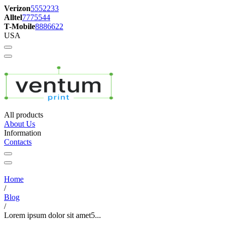
Verizon
5552233
Alltel
7775544
T-Mobile
8886622
USA
All products
About Us
Information
Contacts
Home
/
Blog
/
Lorem ipsum dolor sit amet5...