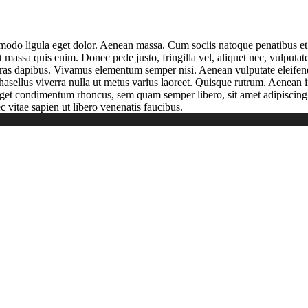
mmodo ligula eget dolor. Aenean massa. Cum sociis natoque penatibus et
t massa quis enim. Donec pede justo, fringilla vel, aliquet nec, vulputate
Cras dapibus. Vivamus elementum semper nisi. Aenean vulputate eleifend t
Phasellus viverra nulla ut metus varius laoreet. Quisque rutrum. Aenean 
 eget condimentum rhoncus, sem quam semper libero, sit amet adipiscin
 vitae sapien ut libero venenatis faucibus.