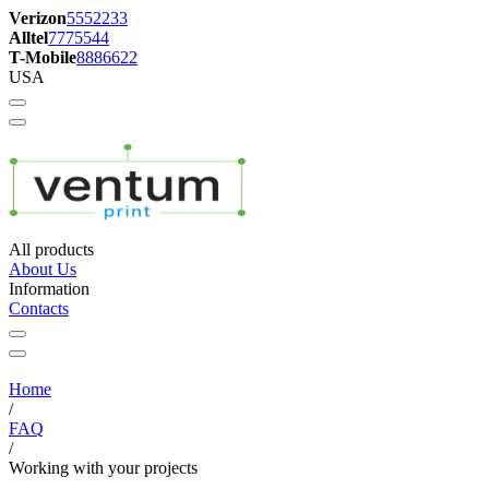
Verizon
5552233
Alltel
7775544
T-Mobile
8886622
USA
All products
About Us
Information
Contacts
Home
/
FAQ
/
Working with your projects